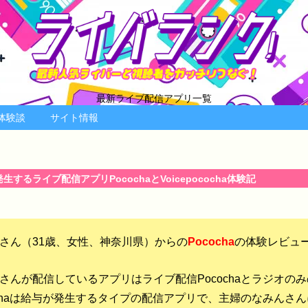
最新ライブ配信アプリ一覧
体験談
サイト情報
生するライブ配信アプリPocochaとVoicepococha体験記
さん（31歳、女性、神奈川県）からの
Pococha
の体験レビュ
さんが配信しているアプリはライブ配信PocochaとラジオのみのVo
ochaは給与が発生するタイプの配信アプリで、主婦のなみんさ