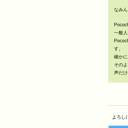
なみん
Poc
一般人
Poc
す。
確かに
そのよ
声だけ
よろし