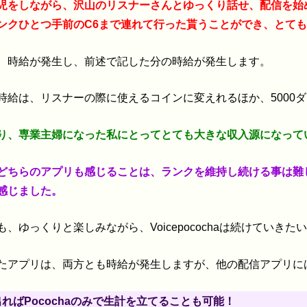
児をしながら、沢山のリスナーさんとゆっくり話せ、配信を始
ンクひとつ手前のC6まで連れて行った貰うことができ、とて
、時給が発生し、前述で記した分の時給が発生します。
時給は、リスナーの際に使えるコインに変えれるほか、5000
り、専業主婦になった私にとってとても大きな収入源になって
どちらのアプリも感じることは、ランクを維持し続ける事は難
感じました。
、ゆっくりと楽しみながら、Voicepocochaは続けていきた
たアプリは、両方とも時給が発生しますが、他の配信アプリに
ればPocochaのみで生計を立てることも可能！