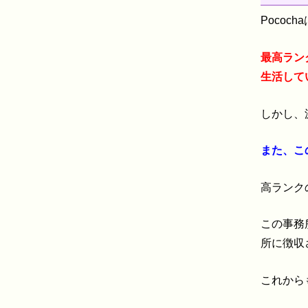
Poco
最高ラン
生活して
しかし、
また、こ
高ランク
この事務
所に徴収
これから