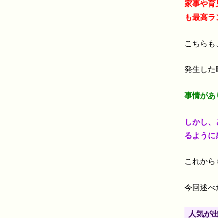
家事や育
も最高ラ
こちらも
発生した
事情があ
しかし、
るように
これからも
今回述べ
人気が出