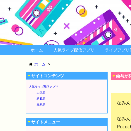
ホーム
人気ライブ配信アプリ
ライブアプリ
ホーム
>
サイトコンテンツ
給与が発
人気ライブ配信アプリ
人気順
新着順
なみん
更新順
なみん
サイトメニュー
Poc