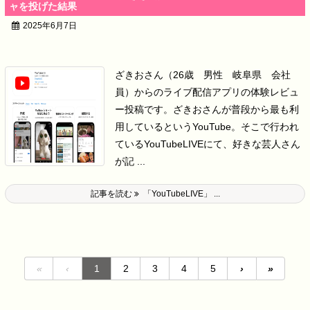
ャを投げた結果
2025年6月7日
ざきおさん（26歳 男性 岐阜県 会社
員）からのライブ配信アプリの体験レビュ
ー投稿です。
ざきおさんが普段から最も利
用しているというYouTube。
そこで行われ
ているYouTubeLIVEにて、好きな芸人さん
が記 ...
記事を読む
「YouTubeLIVE」 ...
«
‹
1
2
3
4
5
›
»