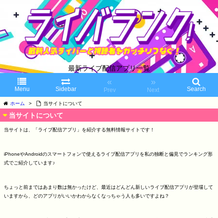
最新ライブ配信アプリ一覧
«
»
Menu
Sidebar
Search
Prev
Next
ホーム
>
当サイトについて
当サイトについて
当サイトは、「ライブ配信アプリ」を紹介する無料情報サイトです！
iPhoneやAndroidのスマートフォンで使えるライブ配信アプリを私の独断と偏見でランキング形
式でご紹介しています♪
ちょっと前まではあまり数は無かったけど、最近はどんどん新しいライブ配信アプリが登場して
いますから、どのアプリがいいかわからなくなっちゃう人も多いですよね？