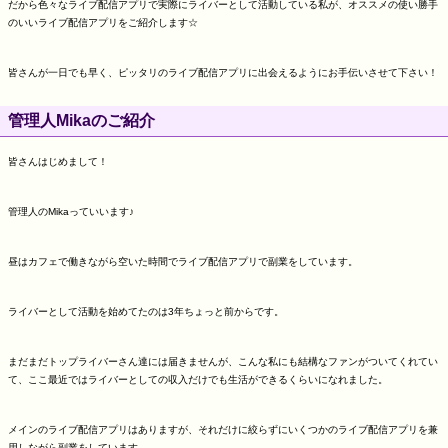
だから色々なライブ配信アプリで実際にライバーとして活動している私が、オススメの使い勝手
のいいライブ配信アプリをご紹介します☆
皆さんが一日でも早く、ピッタリのライブ配信アプリに出会えるようにお手伝いさせて下さい！
管理人Mikaのご紹介
皆さんはじめまして！
管理人のMikaっていいます♪
昼はカフェで働きながら空いた時間でライブ配信アプリで副業をしています。
ライバーとして活動を始めてたのは3年ちょっと前からです。
まだまだトップライバーさん達には届きませんが、こんな私にも結構なファンがついてくれてい
て、ここ最近ではライバーとしての収入だけでも生活ができるくらいになれました。
メインのライブ配信アプリはありますが、それだけに絞らずにいくつかのライブ配信アプリを兼
用しながら副業をしています。