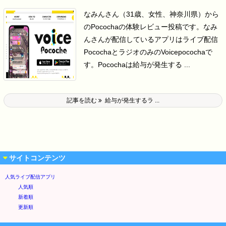
なみんさん（31歳、女性、神奈川県）から
のPocochaの体験レビュー投稿です。
なみ
んさんが配信しているアプリはライブ配信
PocochaとラジオのみのVoicepocochaで
す。
Pocochaは給与が発生する ...
記事を読む
給与が発生するラ ...
サイトコンテンツ
人気ライブ配信アプリ
人気順
新着順
更新順