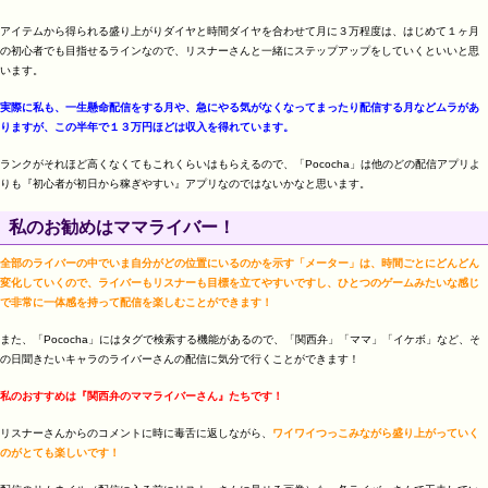
アイテムから得られる盛り上がりダイヤと時間ダイヤを合わせて月に３万程度は、はじめて１ヶ月
の初心者でも目指せるラインなので、リスナーさんと一緒にステップアップをしていくといいと思
います。
実際に私も、一生懸命配信をする月や、急にやる気がなくなってまったり配信する月などムラがあ
りますが、この半年で１３万円ほどは収入を得れています。
ランクがそれほど高くなくてもこれくらいはもらえるので、「Pococha」は他のどの配信アプリよ
りも『初心者が初日から稼ぎやすい』アプリなのではないかなと思います。
私のお勧めはママライバー！
全部のライバーの中でいま自分がどの位置にいるのかを示す「メーター」は、時間ごとにどんどん
変化していくので、ライバーもリスナーも目標を立てやすいですし、ひとつのゲームみたいな感じ
で非常に一体感を持って配信を楽しむことができます！
また、「Pococha」にはタグで検索する機能があるので、「関西弁」「ママ」「イケボ」など、そ
の日聞きたいキャラのライバーさんの配信に気分で行くことができます！
私のおすすめは『関西弁のママライバーさん』たちです！
リスナーさんからのコメントに時に毒舌に返しながら、
ワイワイつっこみながら盛り上がっていく
のがとても楽しいです！