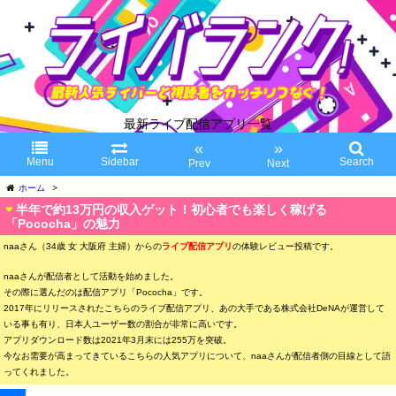
最新ライブ配信アプリ一覧
«
»
Menu
Sidebar
Search
Prev
Next
ホーム
>
半年で約13万円の収入ゲット！初心者でも楽しく稼げる
「Pococha」の魅力
naaさん（34歳 女 大阪府 主婦）からの
ライブ配信アプリ
の体験レビュー投稿です。
naaさんが配信者として活動を始めました。
その際に選んだのは配信アプリ「Pococha」です。
2017年にリリースされたこちらのライブ配信アプリ、あの大手である株式会社DeNAが運営して
いる事も有り、日本人ユーザー数の割合が非常に高いです。
アプリダウンロード数は2021年3月末には255万を突破。
今なお需要が高まってきているこちらの人気アプリについて、naaさんが配信者側の目線として語
ってくれました。