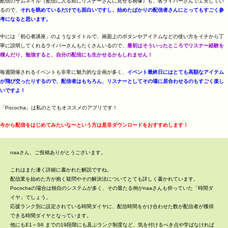
配信のサムネイル（配信に入る前にリスナーさんに見せる画像）も、各ライバーさんで工夫してい
るので、
それを眺めているだけでも面白いですし、始めたばかりの配信者さんにとってもすごく参
考になると思います。
中には「初心者講座」のようなタイトルで、画面上のボタンやアイテムなどの使い方をイチから丁
寧に説明してくれるライバーさんもたくさんいるので、
最初はそういったところでリスナー経験を
積んだり、勉強すると、自分の配信にも生かせるかもしれません！
毎週開催されるイベントも非常に魅力的な企画が多く、
イベント最終日にはとても高額なアイテム
が飛び交ったりするので、配信者はもちろん、リスナーとしてその場に居合わせるのもすごく楽し
いですよ！
「Pococha」は私のとてもオススメのアプリです！
今から配信をはじめてみたいな〜という方は是非ダウンロードをおすすめします！
naaさん、ご投稿ありがとうございます。
これはまた凄く詳細に書かれた解説ですね。
配信業を始めた方が抱く疑問やその解決法についてとても詳しく書かれています。
Pocochaの場合は独自のシステムが多く、その最たる例がnaaさんも仰っていた「時間ダ
イヤ」でしょう。
応援ランク別に設定されている時間ダイヤに、配信時間をかけ合わせた数が配信者が獲得
できる時間ダイヤとなっています。
他にもE1～S6 までの19段階にも及ぶランク制度など、気を付けるべき点や学ばなければ