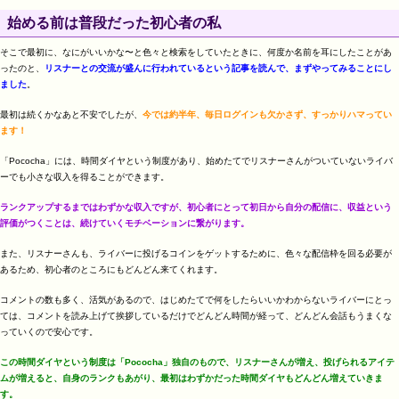
始める前は普段だった初心者の私
そこで最初に、なにがいいかな〜と色々と検索をしていたときに、何度か名前を耳にしたことがあ
ったのと、
リスナーとの交流が盛んに行われているという記事を読んで、まずやってみることにし
ました
。
最初は続くかなあと不安でしたが、
今では約半年、毎日ログインも欠かさず、すっかりハマってい
ます！
「Pococha」には、時間ダイヤという制度があり、始めたてでリスナーさんがついていないライバ
ーでも小さな収入を得ることができます。
ランクアップするまではわずかな収入ですが、初心者にとって初日から自分の配信に、収益という
評価がつくことは、続けていくモチベーションに繋がります。
また、リスナーさんも、ライバーに投げるコインをゲットするために、色々な配信枠を回る必要が
あるため、初心者のところにもどんどん来てくれます。
コメントの数も多く、活気があるので、はじめたてで何をしたらいいかわからないライバーにとっ
ては、コメントを読み上げて挨拶しているだけでどんどん時間が経って、どんどん会話もうまくな
っていくので安心です。
この時間ダイヤという制度は「Pococha」独自のもので、リスナーさんが増え、投げられるアイテ
ムが増えると、自身のランクもあがり、最初はわずかだった時間ダイヤもどんどん増えていきま
す。