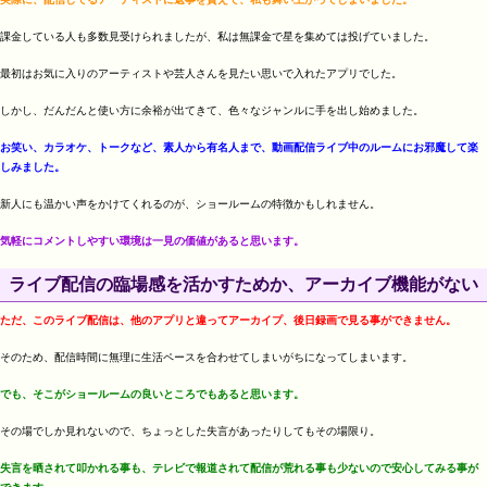
課金している人も多数見受けられましたが、私は無課金で星を集めては投げていました。
最初はお気に入りのアーティストや芸人さんを見たい思いで入れたアプリでした。
しかし、だんだんと使い方に余裕が出てきて、色々なジャンルに手を出し始めました。
お笑い、カラオケ、トークなど、素人から有名人まで、動画配信ライブ中のルームにお邪魔して楽
しみました。
新人にも温かい声をかけてくれるのが、ショールームの特徴かもしれません。
気軽にコメントしやすい環境は一見の価値があると思います。
ライブ配信の臨場感を活かすためか、アーカイブ機能がない
ただ、このライブ配信は、他のアプリと違ってアーカイプ、後日録画で見る事ができません。
そのため、配信時間に無理に生活ペースを合わせてしまいがちになってしまいます。
でも、そこがショールームの良いところでもあると思います。
その場でしか見れないので、ちょっとした失言があったりしてもその場限り。
失言を晒されて叩かれる事も、テレビで報道されて配信が荒れる事も少ないので安心してみる事が