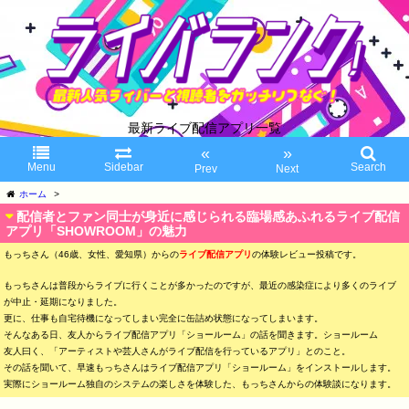
最新ライブ配信アプリ一覧
«
»
Menu
Sidebar
Search
Prev
Next
ホーム
>
配信者とファン同士が身近に感じられる臨場感あふれるライブ配信
アプリ「SHOWROOM」の魅力
もっちさん（46歳、女性、愛知県）からの
ライブ配信アプリ
の体験レビュー投稿です。
もっちさんは普段からライブに行くことが多かったのですが、最近の感染症により多くのライブ
が中止・延期になりました。
更に、仕事も自宅待機になってしまい完全に缶詰め状態になってしまいます。
そんなある日、友人からライブ配信アプリ「ショールーム」の話を聞きます。ショールーム
友人曰く、「アーティストや芸人さんがライブ配信を行っているアプリ」とのこと。
その話を聞いて、早速もっちさんはライブ配信アプリ「ショールーム」をインストールします。
実際にショールーム独自のシステムの楽しさを体験した、もっちさんからの体験談になります。