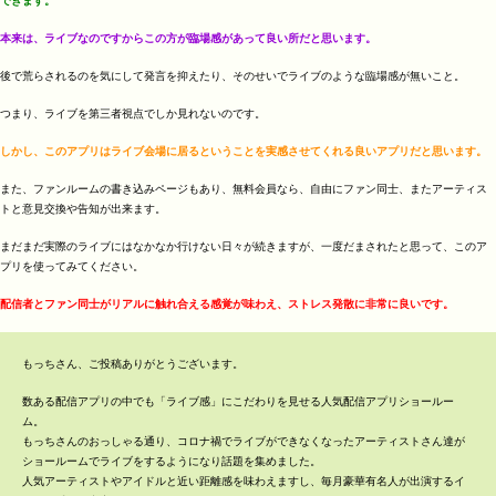
できます。
本来は、ライブなのですからこの方が臨場感があって良い所だと思います。
後で荒らされるのを気にして発言を抑えたり、そのせいでライブのような臨場感が無いこと。
つまり、ライブを第三者視点でしか見れないのです。
しかし、このアプリはライブ会場に居るということを実感させてくれる良いアプリだと思います。
また、ファンルームの書き込みページもあり、無料会員なら、自由にファン同士、またアーティス
トと意見交換や告知が出来ます。
まだまだ実際のライブにはなかなか行けない日々が続きますが、一度だまされたと思って、このア
プリを使ってみてください。
配信者とファン同士がリアルに触れ合える感覚が味わえ、ストレス発散に非常に良いです。
もっちさん、ご投稿ありがとうございます。
数ある配信アプリの中でも「ライブ感」にこだわりを見せる人気配信アプリショールー
ム。
もっちさんのおっしゃる通り、コロナ禍でライブができなくなったアーティストさん達が
ショールームでライブをするようになり話題を集めました。
人気アーティストやアイドルと近い距離感を味わえますし、毎月豪華有名人が出演するイ