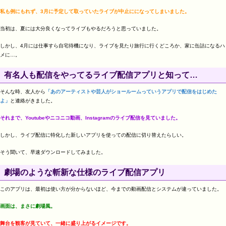
私も例にもれず、3月に予定して取っていたライブが中止にになってしまいました。
当初は、夏には大分良くなってライブもやるだろうと思っていました。
しかし、4月には仕事すら自宅待機になり、ライブを見たり旅行に行くどころか、家に缶詰になるハ
メに…。
有名人も配信をやってるライブ配信アプリと知って…
そんな時、友人から
「あのアーティストや芸人がショールームっていうアプリで配信をはじめた
よ」
と連絡がきました。
それまで、Youtubeやニコニコ動画、Instagramのライブ配信を見ていました。
しかし、ライブ配信に特化した新しいアプリを使っての配信に切り替えたらしい。
そう聞いて、早速ダウンロードしてみました。
劇場のような斬新な仕様のライブ配信アプリ
このアプリは、最初は使い方が分からないほど、今までの動画配信とシステムが違っていました。
画面は、まさに劇場風。
舞台を観客が見ていて、一緒に盛り上がるイメージです。