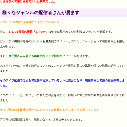
しさを改めて感じさせてくれた瞬間でした。
様々なジャンルの配信者さんが居ます
このアプリの魅力は多様なライバーがいること。
特に、
17LIVE独自の番組「17live+」
は他では見られない特別なコンテンツが満載です​​。
ビューティ機能や毎月のイベントも魅力的でライバーとのコミュニケーションで視聴者同士も盛り
上がれます​​。
また、金子賢さん以外にも印象的なライブ配信エピソードがあります。
あるライバーは、自然や旅行についてのコンテンツを提供し美しい風景や珍しい動物を紹介してい
ました。
そのライブ配信ではまるで世界中を旅しているような気分になり、視聴者同士で旅の話を共有しま
した。
このエピソードは、私にとって新たな視点を開かせ、自然への愛と冒険の魅力を再発見させてくれ
ました。
ライブ配信の多様性が私たちにさまざまな経験をもたらすことを示しています。
アプリの使用頻度は高く、毎日少なくとも1回はチェックします。