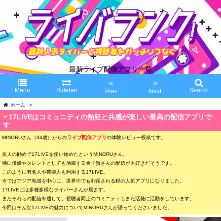
最新ライブ配信アプリ一覧
«
»
Menu
Sidebar
Search
Prev
Next
ホーム
>
17LIVEはコミュニティの熱狂と共感が楽しい最高の配信アプリで
す
MINORUさん（34歳）からの
ライブ配信アプリ
の体験レビュー投稿です。
友人の勧めで17LIVEを使い始めたというMINORUさん。
特に俳優やタレントとしても活躍する金子賢さんの配信が大好きだそうです。
このように有名人や芸能人も利用する17LIVE。
今ではアジア地域を中心に、世界中でも利用される程の人気アプリになりました。
17LIVEには多種多様なライバーさんが居ます。
またそれらの配信を通して、視聴者同士のコミニティもまた活発に活動をしています。
今回はそんな17LIVEの魅力についてMINORUさんが語ってくださいました。