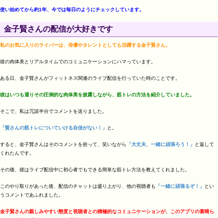
使い始めてから約1年、今では毎日のようにチェックしています。
金子賢さんの配信が大好きです
私のお気に入りのライバーは、俳優やタレントとしても活躍する金子賢さん。
彼の肉体美とリアルタイムでのコミュニケーションにハマっています​​。
ある日、金子賢さんがフィットネス関連のライブ配信を行っていた時のことです。
彼はいつも通りその圧倒的な肉体美を披露しながら、筋トレの方法を紹介していました。
そこで、私は冗談半分でコメントを送りました。
「賢さんの筋トレについていける自信がない！」
と。
すると、金子賢さんはそのコメントを拾って、笑いながら
「大丈夫、一緒に頑張ろう！」
と返して
くれたんです。
その後、彼はライブ配信中に初心者でもできる簡単な筋トレ方法を教えてくれました。
このやり取りがあった後、配信のチャットは盛り上がり、他の視聴者も
「一緒に頑張るぞ！」
とい
うコメントであふれました。
金子賢さんの親しみやすい態度と視聴者との積極的なコミュニケーションが、このアプリの素晴ら