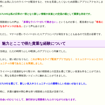
特にお気に入りのライバーが配信すると、それを見逃したくないため頻繁にアプリにアクセスしま
す。
17LIVEは私の日常の一部となり新しい情報や友達との交流の場として重要な存在です。
視聴者からの声は、
「多様なライバーがいて飽きない」
というものが多く、配信者からは
「有名に
なるチャンスがある」
という声もあります。
ただし、マナーが悪いライバーがいたりアプリにバグが発生することもあるので注意が必要です​​。
魅力とここで得た貴重な経験について
当初は、ただの時間つぶしや暇潰しのアプリという印象でした。
しかし、使い続けるうちに、
これが単なるライブ配信アプリではなく、コミュニケーションとコミ
ュニティの場であることを実感しました。
ライバーとの直接的なやり取りや、他の視聴者との交流を通じて新しい友達を作ることができた
り、異なる視点や興味深いトピックに触れることができました。
17LIVEを通じて、新しい友人やコミュニティとの素晴らしい出会いがありました。
特に、共通の趣味や関心事を持つ視聴者との交流が活発です。
出会いのひとつとして、旅行好きな視聴者たちとのつながりがあります。