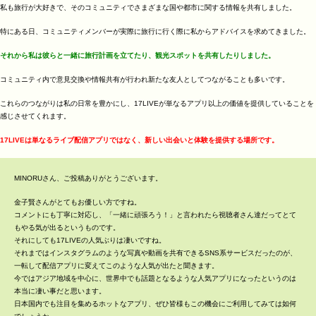
私も旅行が大好きで、そのコミュニティでさまざまな国や都市に関する情報を共有しました。
特にある日、コミュニティメンバーが実際に旅行に行く際に私からアドバイスを求めてきました。
それから私は彼らと一緒に旅行計画を立てたり、観光スポットを共有したりしました。
コミュニティ内で意見交換や情報共有が行われ新たな友人としてつながることも多いです。
これらのつながりは私の日常を豊かにし、17LIVEが単なるアプリ以上の価値を提供していることを
感じさせてくれます。
17LIVEは単なるライブ配信アプリではなく、新しい出会いと体験を提供する場所です。
MINORUさん、ご投稿ありがとうございます。
金子賢さんがとてもお優しい方ですね。
コメントにも丁寧に対応し、「一緒に頑張ろう！」と言われたら視聴者さん達だってとて
もやる気が出るというものです。
それにしても17LIVEの人気ぶりは凄いですね。
それまではインスタグラムのような写真や動画を共有できるSNS系サービスだったのが、
一転して配信アプリに変えてこのような人気が出たと聞きます。
今ではアジア地域を中心に、世界中でも話題となるような人気アプリになったというのは
本当に凄い事だと思います。
日本国内でも注目を集めるホットなアプリ、ぜひ皆様もこの機会にご利用してみては如何