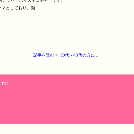
信アプリ「ボイスポコチャ」です。
としており、顔 ...
記事を読む
30代～40代の方に ...
TOP