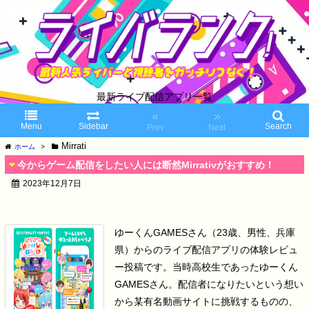
最新ライブ配信アプリ一覧
«
»
Menu
Sidebar
Search
Prev
Next
Mirrati
ホーム
>
今からゲーム配信をしたい人には断然Mirrativがおすすめ！
2023年12月7日
ゆーくんGAMESさん（23歳、男性、兵庫
県）からのライブ配信アプリの体験レビュ
ー投稿です。
当時高校生であったゆーくん
GAMESさん。
配信者になりたいという想い
から某有名動画サイトに挑戦するものの、