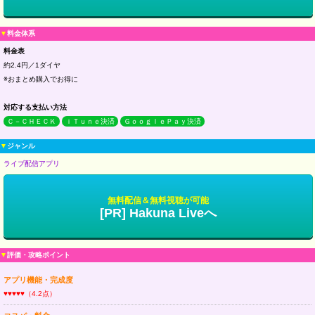
▼
料金体系
料金表
約2.4円／1ダイヤ
※おまとめ購入でお得に
対応する支払い方法
Ｃ－ＣＨＥＣＫ
ｉＴｕｎｅ決済
ＧｏｏｇｌｅＰａｙ決済
▼
ジャンル
ライブ配信アプリ
無料配信＆無料視聴が可能
[PR] Hakuna Liveへ
▼
評価・攻略ポイント
アプリ機能・完成度
♥♥♥♥♥（4.2点）