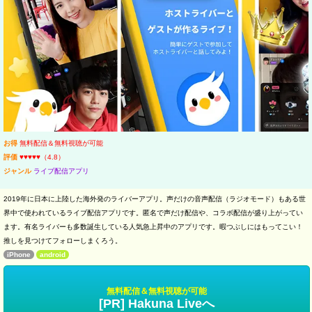
お得
無料配信＆無料視聴が可能
評価
♥♥♥♥♥（4.8）
ジャンル
ライブ配信アプリ
2019年に日本に上陸した海外発のライバーアプリ。声だけの音声配信（ラジオモード）もある世
界中で使われているライブ配信アプリです。匿名で声だけ配信や、コラボ配信が盛り上がってい
ます。有名ライバーも多数誕生している人気急上昇中のアプリです。暇つぶしにはもってこい！
推しを見つけてフォローしまくろう。
iPhone
android
無料配信＆無料視聴が可能
[PR] Hakuna Liveへ