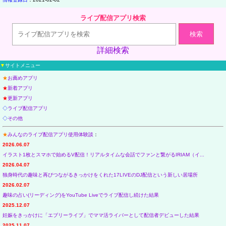
ライブ配信アプリ検索
検索
詳細検索
▼
サイトメニュー
★
お薦めアプリ
★
新着アプリ
★
更新アプリ
◇
ライブ配信アプリ
◇
その他
★
みんなのライブ配信アプリ使用体験談
：
2026.06.07
イラスト1枚とスマホで始めるV配信！リアルタイムな会話でファンと繋がるIRIAM（イ...
2026.04.07
独身時代の趣味と再びつながるきっかけをくれた17LIVEのDJ配信という新しい居場所
2026.02.07
趣味の占い(リーディング)をYouTube Liveでライブ配信し続けた結果
2025.12.07
妊娠をきっかけに「エブリーライブ」でママ活ライバーとして配信者デビューした結果
2025.11.07