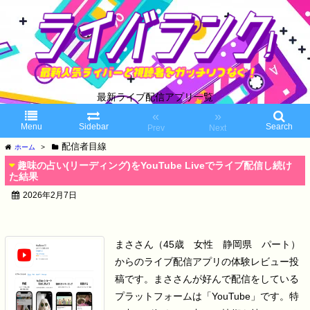
最新ライブ配信アプリ一覧
«
»
Menu
Sidebar
Search
Prev
Next
配信者目線
ホーム
>
趣味の占い(リーディング)をYouTube Liveでライブ配信し続け
た結果
2026年2月7日
まささん（45歳 女性 静岡県 パート）
からのライブ配信アプリの体験レビュー投
稿です。
まささんが好んで配信をしている
プラットフォームは「YouTube」です。
特