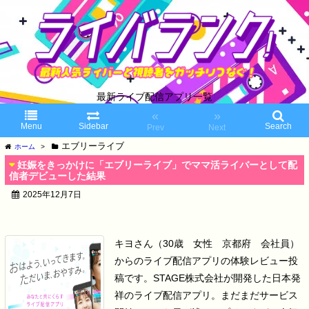
最新ライブ配信アプリ一覧
«
»
Menu
Sidebar
Search
Prev
Next
エブリーライブ
ホーム
>
妊娠をきっかけに「エブリーライブ」でママ活ライバーとして配
信者デビューした結果
2025年12月7日
キヨさん（30歳 女性 京都府 会社員）
からのライブ配信アプリの体験レビュー投
稿です。
STAGE株式会社が開発した日本発
祥のライブ配信アプリ。
まだまだサービス